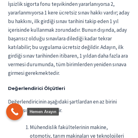
İşsizlik sigorta fonu teşvikinden yararlanıyorsa 2,
yararlanmıyorsa 1 kere ücretsiz sınav hakkı vardır; aday
bu hakkını, ilk girdiği sınav tarihini takip eden 1 yıl
içerisinde kullanmak zorundadır. Bunun dışında, aday
başarısız olduğu sınavlara dilediği kadar tekrar
katılabilir; bu uygulama ücretsiz değildir. Adayın, ilk
girdiği sınav tarihinden itibaren, 1 yıldan daha fazla ara
vermesi durumunda, tüm birimlerden yeniden sınava
girmesi gerekmektedir.
Değerlendirici Ölçütleri
Değerlendiricinin aşağıdaki şartlardan en az birini
taşıması gerekmektedir.
Hemen Arayın
Mühendislik fakültelerinin makine,
otomotiv, tarım makinaları ve teknolojileri