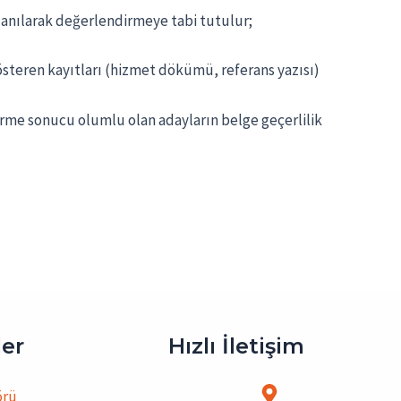
llanılarak değerlendirmeye tabi tutulur;
ı gösteren kayıtları (hizmet dökümü, referans yazısı)
dirme sonucu olumlu olan adayların belge geçerlilik
ler
Hızlı İletişim
örü