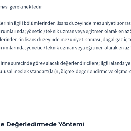
laması gerekmektedir.
lerinin ilgili bölümlerinden lisans düzeyinde mezuniyeti sonras
urumlarında; yönetici/teknik uzman veya eğitmen olarak en az 5
lerinden ön lisans düzeyinde mezuniyeti sonrası, doğal gaz iç 
urumlarında; yönetici/teknik uzman veya eğitmen olarak en az 7
rme sürecinde görev alacak değerlendiricilere; ilgili alanda ye
ilgili ulusal meslek standart(lar)ı, ölçme-değerlendirme ve ölç
e Değerledirmede Yöntemi