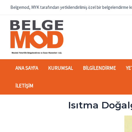
İçeriğe
Belgemod, MYK tarafından yetkilendirilmiş özel bir belgelendirme ku
atla
ANA SAYFA
KURUMSAL
BILGILENDIRME
YE
İLETIŞIM
Isıtma Doğalg