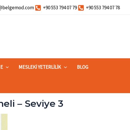
o@belgemod.com
+90 553 794 07 79
+90 553 794 07 78
ME
MESLEKI YETERLILIK
BLOG
eli – Seviye 3