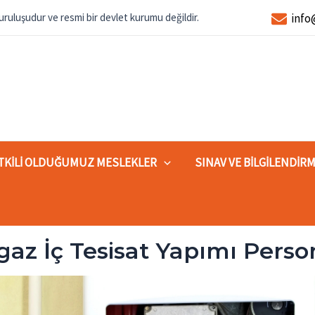
ruluşudur ve resmi bir devlet kurumu değildir.
inf
TKILI OLDUĞUMUZ MESLEKLER
SINAV VE BILGILENDIR
az İç Tesisat Yapımı Person