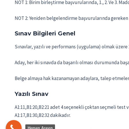
NOT 1: Birim birleştirme başvurularında, 1., 2. Ve 3. Madd
NOT 2: Yeniden belgelendirme başvurularında gereken ek
Sınav Bilgileri Genel
Sınavlar, yazılı ve performans (uygulama) olmak üzere 2 
Aday, her iki sınavda da başarılı olması durumunda başarı
Belge almaya hak kazanamayan adaylara, talep etmeleri du
Yazılı Sınav
A1:11,B1:20,B2:21 adet 4 seçenekli çoktan seçmeli test ve
A1:17,B1:30,B2:32 dakikadır.
Hemen Arayın