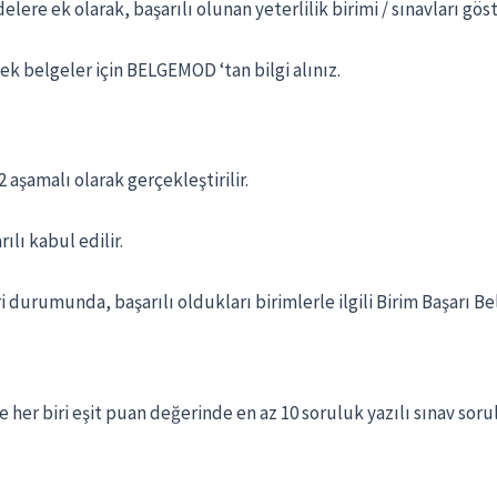
elere ek olarak, başarılı olunan yeterlilik birimi / sınavları gös
 belgeler için BELGEMOD ‘tan bilgi alınız.
aşamalı olarak gerçekleştirilir.
lı kabul edilir.
rumunda, başarılı oldukları birimlerle ilgili Birim Başarı Belg
 her biri eşit puan değerinde en az 10 soruluk yazılı sınav soru