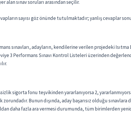
er alan sınav soruları arasından seçilir.
evapların sayısı göz önünde tutulmaktadır; yanlış cevaplar so
ans sınavları, adayların, kendilerine verilen projedeki Isıtma
eviye 3 Performans Sınavı Kontrol Listeleri üzerinden değerlend
lır.
sizlik sigorta fonu teşvikinden yararlanıyorsa 2, yararlanmıyorsa
nmak zorundadır. Bunun dışında, aday başarısız olduğu sınavlara d
, 1 yıldan daha fazla ara vermesi durumunda, tüm birimlerden ye